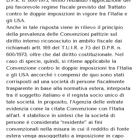
D.P.R. n. 600/1973, fermo restando l’applicazione del
più favorevole regime fiscale previsto dal Trattato
contro le doppie imposizioni in vigore tra l’Italia e
gli USA.
Anche in tale risposta viene in rilievo il principio
della prevalenza delle Convenzioni pattizie sul
diritto interno riconosciuto in ambito fiscale dai
richiamati artt. 169 del T.U.I.R. e 75 del D.P.R. n.
600/1973, oltre che dal diritto costituzionale. Nel
caso di specie, quindi, si ritiene applicabile la
Convenzione contro le doppie imposizioni tra l’Italia
e gli USA ancorché i compensi de quo sono stati
corrisposti ad una società di persone fiscalmente
trasparente in base alla normativa estera, interposta
tra il soggetto italiano e il regista socio unico di
tale società. In proposito, l’Agenzia delle entrate
evidenzia come la citata Convenzione con l’Italia
all’art. 4 stabilisce in sintesi che la società di
persone è considerata “residente” ai fini
convenzionali nella misura in cui il reddito di fonte
estera venga assoggettato a imposizione in capo