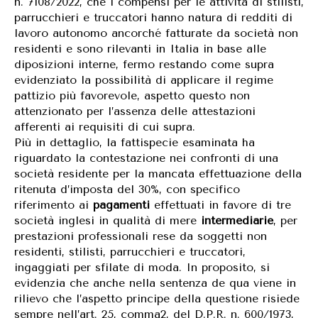
n. 7108/2022, che i compensi per le attività di stilisti,
parrucchieri e truccatori hanno natura di redditi di
lavoro autonomo ancorché fatturate da società non
residenti e sono rilevanti in Italia in base alle
diposizioni interne, fermo restando come supra
evidenziato la possibilità di applicare il regime
pattizio più favorevole, aspetto questo non
attenzionato per l’assenza delle attestazioni
afferenti ai requisiti di cui supra.
Più in dettaglio, la fattispecie esaminata ha
riguardato la contestazione nei confronti di una
società residente per la mancata effettuazione della
ritenuta d’imposta del 30%, con specifico
riferimento ai
pagamenti
effettuati in favore di tre
società inglesi in qualità di mere
intermediarie
, per
prestazioni professionali rese da soggetti non
residenti, stilisti, parrucchieri e truccatori,
ingaggiati per sfilate di moda. In proposito, si
evidenzia che anche nella sentenza de qua viene in
rilievo che l’aspetto principe della questione risiede
sempre nell’art. 25, comma2, del D.P.R. n. 600/1973,