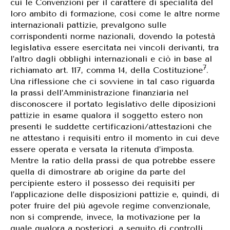
cui le Convenzioni per il carattere di specialità del
loro ambito di formazione, cosi come le altre norme
internazionali pattizie, prevalgono sulle
corrispondenti norme nazionali, dovendo la potestà
legislativa essere esercitata nei vincoli derivanti, tra
l’altro dagli obblighi internazionali e ciò in base al
7
richiamato art. 117, comma 14, della Costituzione
.
Una riflessione che ci sovviene in tal caso riguarda
la prassi dell’Amministrazione finanziaria nel
disconoscere il portato legislativo delle diposizioni
pattizie in esame qualora il soggetto estero non
presenti le suddette certificazioni/attestazioni che
ne attestano i requisiti entro il momento in cui deve
essere operata e versata la ritenuta d’imposta.
Mentre la ratio della prassi de qua potrebbe essere
quella di dimostrare ab origine da parte del
percipiente estero il possesso dei requisiti per
l’applicazione delle disposizioni pattizie e, quindi, di
poter fruire del più agevole regime convenzionale,
non si comprende, invece, la motivazione per la
quale qualora a posteriori, a seguito di controlli