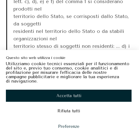
lett. c), d), e) e f) del comma 1 si considerano
prodotti nel
territorio dello Stato, se corrisposti dallo Stato,
da soggetti
residenti nel territorio dello Stato o da stabili
organizzazioni nel
territorio stesso di soggetti non residenti: ... d) i
compensi
Questo sito web utilizza i cookie
conseguiti da imprese, società o enti non
Utilizziamo cookie tecnici essenziali per il funzionamento
del sito e, previo tuo consenso, cookie analitici e di
residenti per prestazioni
profilazione per misurare l'efficacia delle nostre
artistiche o professionali effettuate per loro
campagne pubblicitarie e migliorare la tua esperienza
di navigazione.
conto
nel territorio dello Stato.
Accetta tutti
5 Sela“prestazione” è svolta in parte in Italia e in
parte all’estero si
Rifiuta tutti
ritiene soddisfatto il requisito della territorialità
previsto dall’art.
Preferenze
23 T.U.I.R., ciò in quanto i casi di esclusione
dell’applicazione